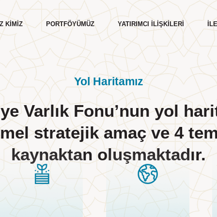
Z KIMIZ
PORTFÖYÜMÜZ
YATIRIMCI İLIŞKILERI
İL
Yol Haritamız
ye Varlık Fonu’nun yol hari
Kurumsal Yönetim
Değerlerimiz
emel stratejik amaç ve 4 tem
Etik İlkelerimiz
kaynaktan oluşmaktadır.
İnsan Kaynakları
Politikalarımız
Sürdürülebilirlik