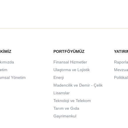
 KIMIZ
PORTFÖYÜMÜZ
YATIRI
kımızda
Finansal Hizmetler
Raporla
etim
Ulaştırma ve Lojistik
Mevzua
umsal Yönetim
Enerji
Politika
Madencilik ve Demir - Çelik
Lisanslar
Teknoloji ve Telekom
Tarım ve Gıda
Gayrimenkul