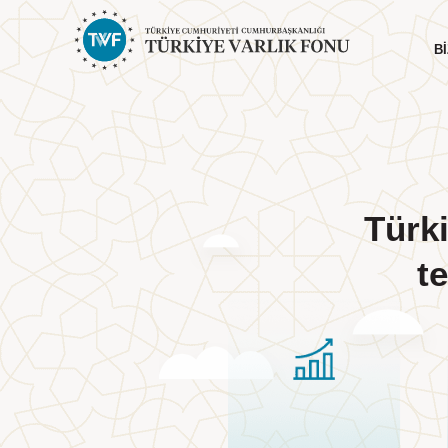
BI
Türki
Hakkımızda
Yönetim
Genel Bilgiler
Yönetim Kurulu
t
Yol Haritamız
Cumhurbaşkanı Mesajı
Komiteler