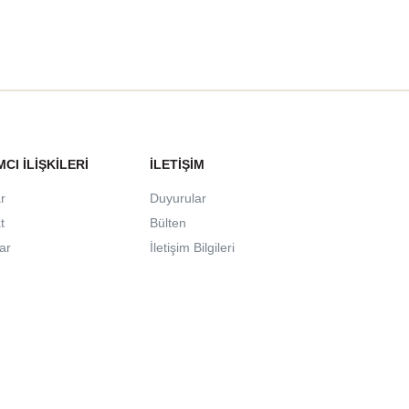
MCI İLIŞKILERI
İLETIŞIM
r
Duyurular
t
Bülten
lar
İletişim Bilgileri