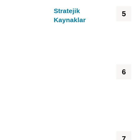
Stratejik
5
Kaynaklar
6
7