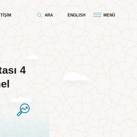
ETIŞIM
ARA
ENGLISH
MENÜ
tası 4
el