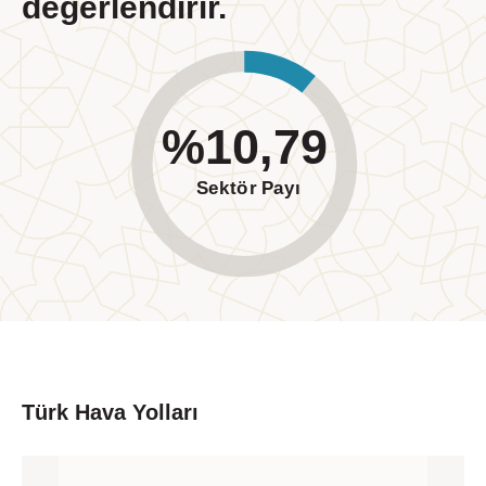
değerlendirir.
Kurumsal Yönetim
Değerlerimiz
Etik İlkelerimiz
İnsan Kaynakları Politikalarımız
%10,79
Sürdürülebilirlik
Sektör Payı
Türk Hava Yolları