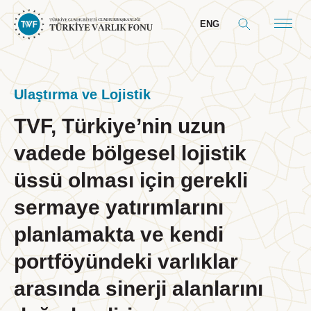
ENG
Ulaştırma ve Lojistik
TVF, Türkiye’nin uzun
Hakkımızda
vadede bölgesel lojistik
Genel Bilgiler
üssü olması için gerekli
Yol Haritamız
sermaye yatırımlarını
Yönetim
planlamakta ve kendi
Yönetim Kurulu
portföyündeki varlıklar
Cumhurbaşkanı Mesajı
Komiteler
arasında sinerji alanlarını