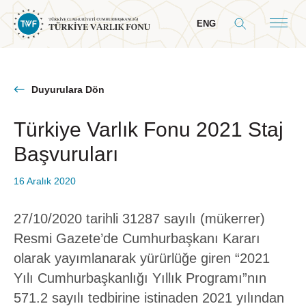
ENG
Duyurulara Dön
Türkiye Varlık Fonu 2021 Staj
Hakkımızda
Başvuruları
Genel Bilgiler
Yol Haritamız
16 Aralık 2020
Yönetim
27/10/2020 tarihli 31287 sayılı (mükerrer)
Yönetim Kurulu
Resmi Gazete’de Cumhurbaşkanı Kararı
olarak yayımlanarak yürürlüğe giren “2021
Cumhurbaşkanı Mesajı
Yılı Cumhurbaşkanlığı Yıllık Programı”nın
Komiteler
571.2 sayılı tedbirine istinaden 2021 yılından