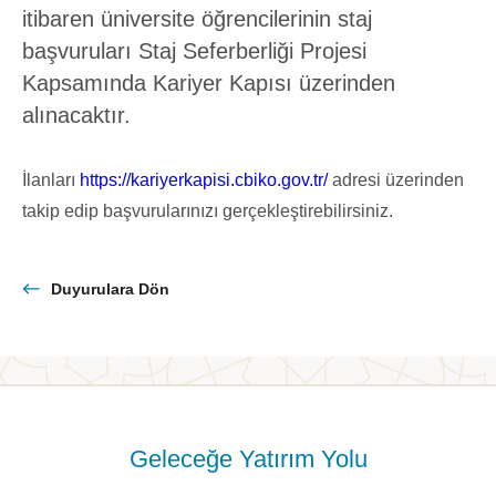
Kurumsal Yönetim
itibaren üniversite öğrencilerinin staj
Değerlerimiz
başvuruları Staj Seferberliği Projesi
Kapsamında Kariyer Kapısı üzerinden
Etik İlkelerimiz
alınacaktır.
İnsan Kaynakları Politikalarımız
Sürdürülebilirlik
İlanları
https://kariyerkapisi.cbiko.gov.tr/
adresi üzerinden
takip edip başvurularınızı gerçekleştirebilirsiniz.
Duyurulara Dön
Geleceğe Yatırım Yolu