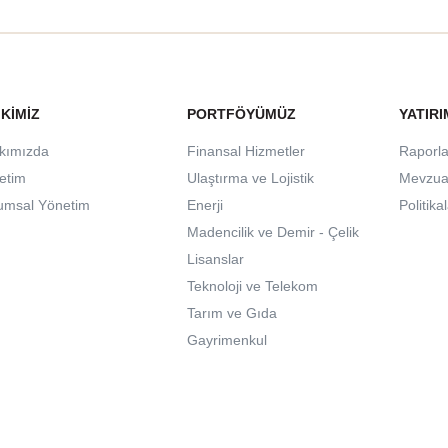
 KIMIZ
PORTFÖYÜMÜZ
YATIRI
kımızda
Finansal Hizmetler
Raporla
etim
Ulaştırma ve Lojistik
Mevzua
umsal Yönetim
Enerji
Politika
Madencilik ve Demir - Çelik
Lisanslar
Teknoloji ve Telekom
Tarım ve Gıda
Gayrimenkul