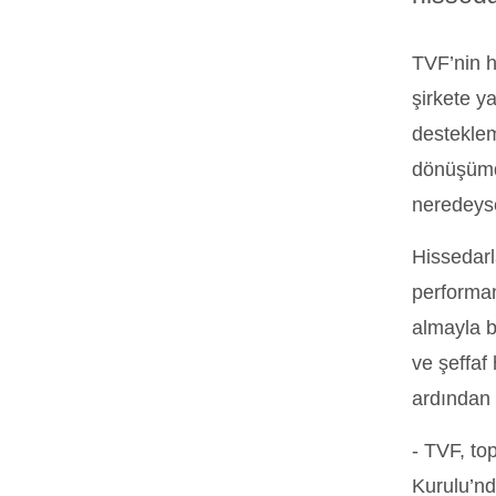
TVF’nin h
şirkete ya
desteklem
dönüşümde
neredeyse
Hissedarl
performan
almayla bi
ve şeffaf
ardından 
- TVF, to
Kurulu’nd