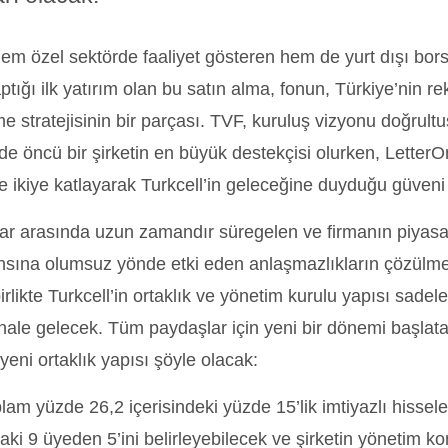
em özel sektörde faaliyet gösteren hem de yurt dışı bors
ptığı ilk yatırım olan bu satın alma, fonun, Türkiye’nin rek
e stratejisinin bir parçası. TVF, kuruluş vizyonu doğrultus
 öncü bir şirketin en büyük destekçisi olurken, LetterOn
 ikiye katlayarak Turkcell’in geleceğine duyduğu güveni
ar arasında uzun zamandır süregelen ve firmanın piyasa 
sına olumsuz yönde etki eden anlaşmazlıkların çözülme
rlikte Turkcell’in ortaklık ve yönetim kurulu yapısı sadele
 hale gelecek. Tüm paydaşlar için yeni bir dönemi başlat
yeni ortaklık yapısı şöyle olacak:
plam yüzde 26,2 içerisindeki yüzde 15’lik imtiyazlı hissel
aki 9 üyeden 5’ini belirleyebilecek ve şirketin yönetim k