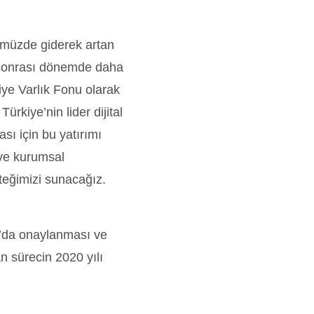
müzde giderek artan
mi sonrası dönemde daha
iye Varlık Fonu olarak
Türkiye’nin lider dijital
sı için bu yatırımı
 ve kurumsal
teğimizi sunacağız.
l’da onaylanması ve
an sürecin 2020 yılı