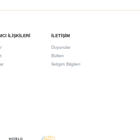
MCI İLIŞKILERI
İLETIŞIM
r
Duyurular
t
Bülten
lar
İletişim Bilgileri