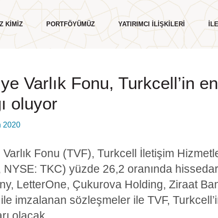
Z KIMIZ
PORTFÖYÜMÜZ
YATIRIMCI İLIŞKILERI
İL
iye Varlık Fonu, Turkcell’in e
ı oluyor
Kurumsal Yönetim
n 2020
Değerlerimiz
Etik İlkelerimiz
 Varlık Fonu (TVF), Turkcell İletişim Hizmetle
İnsan Kaynakları
NYSE: TKC) yüzde 26,2 oranında hissedarı 
Politikalarımız
, LetterOne, Çukurova Holding, Ziraat Banka
Sürdürülebilirlik
r ile imzalanan sözleşmeler ile TVF, Turkcell
rı olacak.