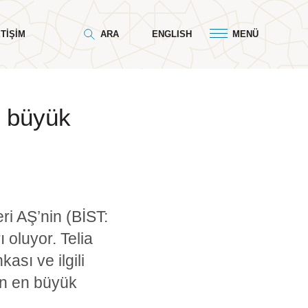
ETIŞIM
ARA
ENGLISH
MENÜ
n büyük
ri AŞ’nin (BİST:
oluyor. Telia
sı ve ilgili
’in en büyük