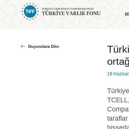
BI
Türk
Duyurulara Dön
ortağ
Hakkımızda
Yönetim
18 Hazira
Genel Bilgiler
Yönetim Kurulu
Yol Haritamız
Cumhurbaşkanı Mesajı
Türkiye
Komiteler
TCELL, 
Company
tarafla
hisseda