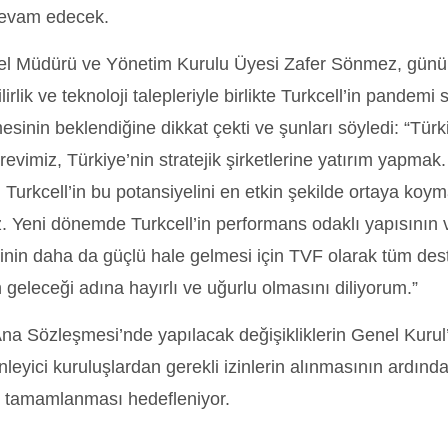
evam edecek.
l Müdürü ve Yönetim Kurulu Üyesi Zafer Sönmez, günü
lirlik ve teknoloji talepleriyle birlikte Turkcell’in pande
sinin beklendiğine dikkat çekti ve şunları söyledi: “Türk
örevimiz, Türkiye’nin stratejik şirketlerine yatırım yapmak. 
 Turkcell’in bu potansiyelini en etkin şekilde ortaya koyma
. Yeni dönemde Turkcell’in performans odaklı yapısının
inin daha da güçlü hale gelmesi için TVF olarak tüm des
 geleceği adına hayırlı ve uğurlu olmasını diliyorum.”
Ana Sözleşmesi’nde yapılacak değişikliklerin Genel Kuru
enleyici kuruluşlardan gerekli izinlerin alınmasının ardınd
e tamamlanması hedefleniyor.