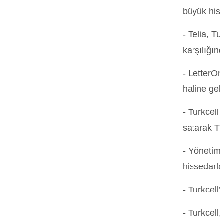
büyük his
- Telia, 
karşılığı
- LetterO
haline ge
- Turkcel
satarak T
- Yönetim
hissedarl
- Turkcel
- Turkcel