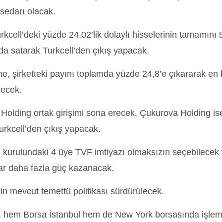
sedarı olacak.
Turkcell’deki yüzde 24,02’lik dolaylı hisselerinin tamamını
nda satarak Turkcell’den çıkış yapacak.
ne, şirketteki payını toplamda yüzde 24,8’e çıkararak en
lecek.
l Holding ortak girişimi sona erecek. Çukurova Holding ise
urkcell’den çıkış yapacak.
 kurulundaki 4 üye TVF imtiyazı olmaksızın seçebilecek 
ar daha fazla güç kazanacak.
l’in mevcut temettü politikası sürdürülecek.
l, hem Borsa İstanbul hem de New York borsasında işlem 