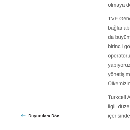
olmaya d
TVF Gene
bağlanabi
da büyüme
birincil g
operatörü
yapıyoruz
yönetişim
Ülkemizin
Turkcell 
ilgili düz
içerisind
Duyurulara Dön