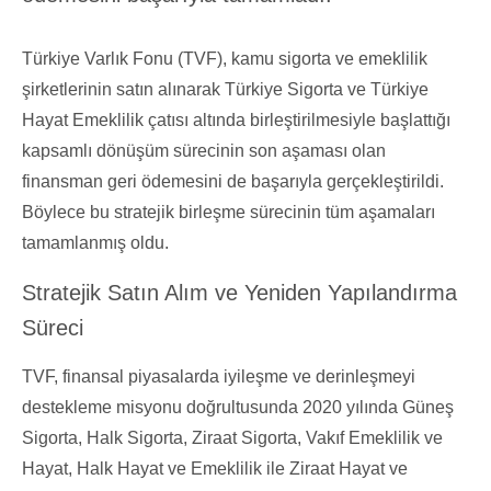
Kurumsal Yönetim
Değerlerimiz
Türkiye Varlık Fonu (TVF), kamu sigorta ve emeklilik
Etik İlkelerimiz
şirketlerinin satın alınarak Türkiye Sigorta ve Türkiye
İnsan Kaynakları Politikalarımız
Hayat Emeklilik çatısı altında birleştirilmesiyle başlattığı
Sürdürülebilirlik
kapsamlı dönüşüm sürecinin son aşaması olan
finansman geri ödemesini de başarıyla gerçekleştirildi.
Böylece bu stratejik birleşme sürecinin tüm aşamaları
tamamlanmış oldu.
Stratejik Satın Alım ve Yeniden Yapılandırma
Süreci
TVF, finansal piyasalarda iyileşme ve derinleşmeyi
destekleme misyonu doğrultusunda 2020 yılında Güneş
Sigorta, Halk Sigorta, Ziraat Sigorta, Vakıf Emeklilik ve
Hayat, Halk Hayat ve Emeklilik ile Ziraat Hayat ve