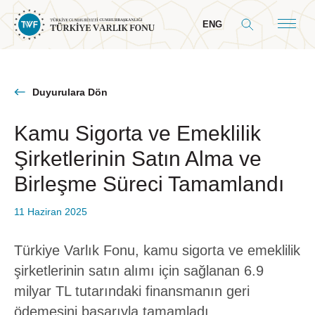
ENG
Duyurulara Dön
Kamu Sigorta ve Emeklilik
Hakkımızda
Şirketlerinin Satın Alma ve
Genel Bilgiler
Birleşme Süreci Tamamlandı
Yol Haritamız
11 Haziran 2025
Yönetim
Yönetim Kurulu
Türkiye Varlık Fonu, kamu sigorta ve emeklilik
Cumhurbaşkanı Mesajı
şirketlerinin satın alımı için sağlanan 6.9
Komiteler
milyar TL tutarındaki finansmanın geri
ödemesini başarıyla tamamladı.