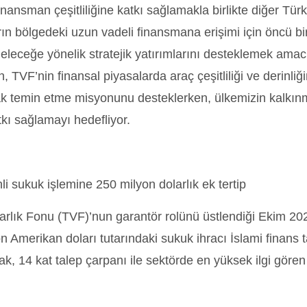
nansman çeşitliliğine katkı sağlamakla birlikte diğer Türk 
rın bölgedeki uzun vadeli finansmana erişimi için öncü bir
eleceğe yönelik stratejik yatırımlarını desteklemek amacı
, TVF’nin finansal piyasalarda araç çeşitliliği ve derinli
k temin etme misyonunu desteklerken, ülkemizin kalkın
tkı sağlamayı hedefliyor.
hli sukuk işlemine 250 milyon dolarlık ek tertip
arlık Fonu (TVF)’nun garantör rolünü üstlendiği Ekim 2024
n Amerikan doları tutarındaki sukuk ihracı İslami finans t
ak, 14 kat talep çarpanı ile sektörde en yüksek ilgi gören