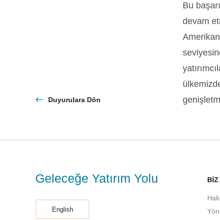
Bu başarı
devam etm
Amerikan 
seviyesin
yatırımcı
ülkemizdek
genişletm
Duyurulara Dön
Geleceğe Yatırım Yolu
BIZ
Hak
English
Yön