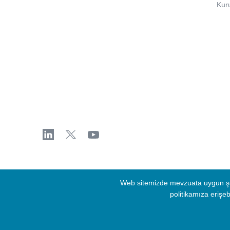
Kur
Aydınlatma Metni
Bilgi Güvenliği Politikası
Veri Sorumlusun
Web sitemizde mevzuata uygun şeki
politikamıza erişebi
© 2026 Türkiye Varlık Fonu. Tüm Hakları Saklıdır.