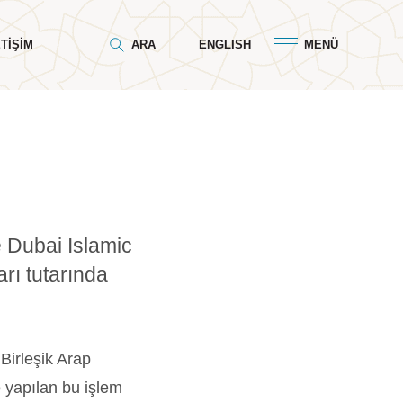
ETIŞIM
ARA
ENGLISH
MENÜ
e Dubai Islamic
rı tutarında
Birleşik Arap
e yapılan bu işlem