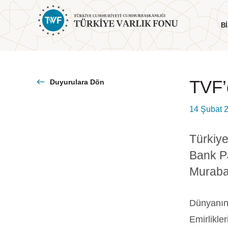
BI
TVF’
Duyurulara Dön
14 Şubat 
Hakkımızda
Yönetim
Genel Bilgiler
Yönetim Kurulu
Türkiye
Yol Haritamız
Cumhurbaşkanı Mesajı
Bank PJ
Komiteler
Muraba
Dünyanın 
Emirlikle