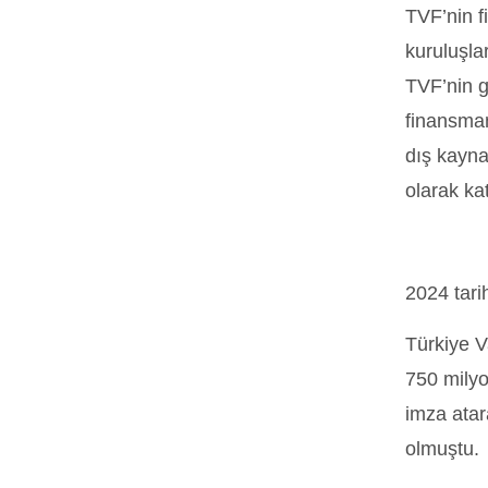
TVF’nin fi
kuruluşla
TVF’nin g
finansman
dış kayna
olarak ka
2024 tari
Türkiye V
750 milyo
imza atar
olmuştu.