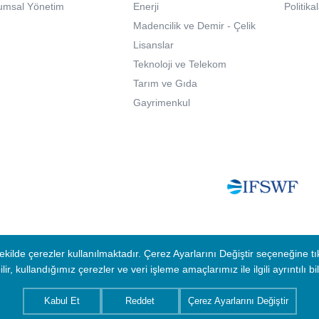
umsal Yönetim
Enerji
Politika
Madencilik ve Demir - Çelik
Lisanslar
Teknoloji ve Telekom
Tarım ve Gıda
Gayrimenkul
a Başvuru
Çerez Politikası
KVK Politikası
lde çerezler kullanılmaktadır. Çerez Ayarlarını Değiştir seçeneğine tı
lir, kullandığımız çerezler ve veri işleme amaçlarımız ile ilgili ayrıntılı bil
Kabul Et
Reddet
Çerez Ayarlarını Değiştir