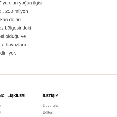
F’ye olan yoğun ilgisi
di. 250 milyon
ikan doları
fez bölgesindeki
esi olduğu ve
ite havuzlarını
riliyor.
MCI İLIŞKILERI
İLETIŞIM
r
Duyurular
t
Bülten