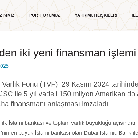
Z KIMIZ
PORTFÖYÜMÜZ
YATIRIMCI İLIŞKILERI
İL
den iki yeni finansman işlemi
2025
Kurumsal Yönetim
Değerlerimiz
 Varlık Fonu (TVF), 29 Kasım 2024 tarihind
Etik İlkelerimiz
SC ile 5 yıl vadeli 150 milyon Amerikan dola
İnsan Kaynakları
ha finansmanı anlaşması imzaladı.
Politikalarımız
Sürdürülebilirlik
ilk İslami bankası ve toplam varlık büyüklüğü açısından 
ri’nin en büyük İslami bankası olan Dubai Islamic Bank il