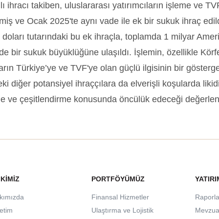
lı ihracı takiben, uluslararası yatırımcıların işleme ve TV
iş ve Ocak 2025'te aynı vade ile ek bir sukuk ihraç edil
doları tutarındaki bu ek ihraçla, toplamda 1 milyar Amer
de bir sukuk büyüklüğüne ulaşıldı. İşlemin, özellikle Kör
ların Türkiye’ye ve TVF'ye olan güçlü ilgisinin bir gösterg
i diğer potansiyel ihraççılara da elverişli koşularda likid
e ve çeşitlendirme konusunda öncülük edeceği değerlendi
 KIMIZ
PORTFÖYÜMÜZ
YATIRI
kımızda
Finansal Hizmetler
Raporla
etim
Ulaştırma ve Lojistik
Mevzua